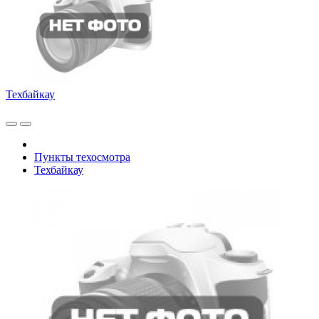
Техбайкау
Пункты техосмотра
Техбайкау