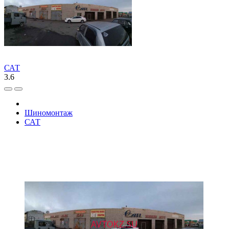
САТ
3.6
Шиномонтаж
САТ