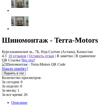
Шиномонтаж - Terra-Motors
Кургальжинское ш., 7Б, Нур-Султан (Астана), Казахстан
4.3
10 отзывов
|
Оставить отзыв
|
В заметки
|
В сравнение
QR Ссылка
Что это?
Нашли ошибку?
Поднять в топ
Количество просмотров:
За сегодня:
0
За неделю:
0
За месяц:
1
За все время:
26
Описание