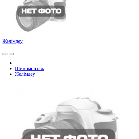
Желiмдеу
Шиномонтаж
Желiмдеу