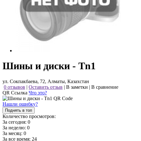
Шины и диски - Tn1
ул. Сокпакбаева, 72, Алматы, Казахстан
0 отзывов
|
Оставить отзыв
|
В заметки
|
В сравнение
QR Ссылка
Что это?
Нашли ошибку?
Поднять в топ
Количество просмотров:
За сегодня:
0
За неделю:
0
За месяц:
0
За все время:
24