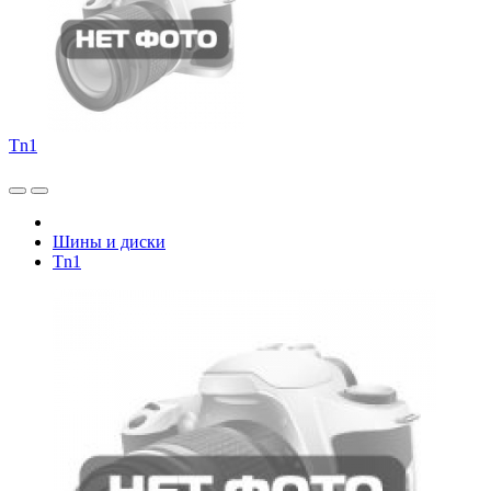
Tn1
Шины и диски
Tn1