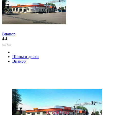
Вианор
4.4
Шины и диски
Вианор