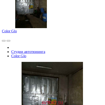
Color Glo
Студии автотюнинга
Color Glo