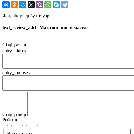
Жоқ пікірлер бұл тауар.
text_review_add «Магазин шин и масел»
Сіздің атыңыз:
entry_pluses
entry_minuses
Сіздің пікір
Рейтингі
Введите код