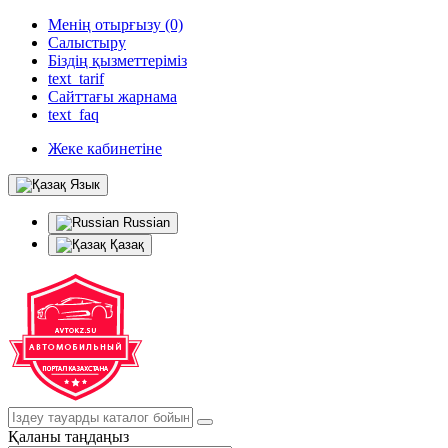
Менің отырғызу (0)
Салыстыру
Біздің қызметтеріміз
text_tarif
Сайттағы жарнама
text_faq
Жеке кабинетіне
Язык
Russian
Қазақ
Қаланы таңдаңыз